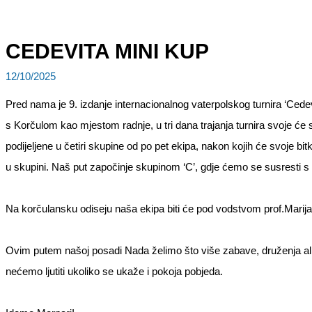
CEDEVITA MINI KUP
12/10/2025
Pred nama je 9. izdanje internacionalnog vaterpolskog turnira ‘Cede
s Korčulom kao mjestom radnje, u tri dana trajanja turnira svoje ć
podijeljene u četiri skupine od po pet ekipa, nakon kojih će svoje bit
u skupini. Naš put započinje skupinom ‘C’, gdje ćemo se susresti 
Na korčulansku odiseju naša ekipa biti će pod vodstvom prof.Marijan
Ovim putem našoj posadi Nada želimo što više zabave, druženja ali
nećemo ljutiti ukoliko se ukaže i pokoja pobjeda.