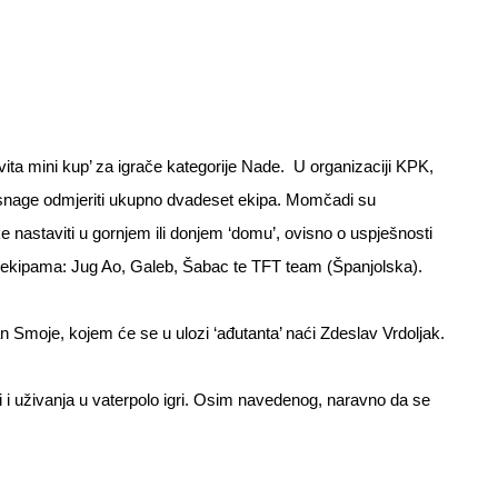
vita mini kup’ za igrače kategorije Nade. U organizaciji KPK,
e snage odmjeriti ukupno dvadeset ekipa. Momčadi su
ke nastaviti u gornjem ili donjem ‘domu’, ovisno o uspješnosti
s ekipama: Jug Ao, Galeb, Šabac te TFT team (Španjolska).
 Smoje, kojem će se u ulozi ‘ađutanta’ naći Zdeslav Vrdoljak.
 i uživanja u vaterpolo igri. Osim navedenog, naravno da se