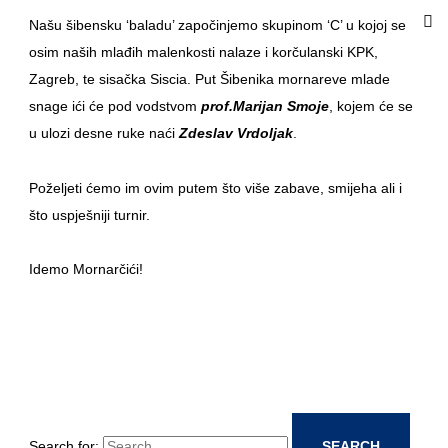
Našu šibensku ‘baladu’ započinjemo skupinom ‘C’ u kojoj se
osim naših mlađih malenkosti nalaze i korčulanski KPK,
Zagreb, te sisačka Siscia. Put Šibenika mornareve mlade
snage ići će pod vodstvom
prof.Marijan Smoje
, kojem će se
u ulozi desne ruke naći
Zdeslav Vrdoljak
.
Poželjeti ćemo im ovim putem što više zabave, smijeha ali i
što uspješniji turnir.
Idemo Mornarčići!
Search for: