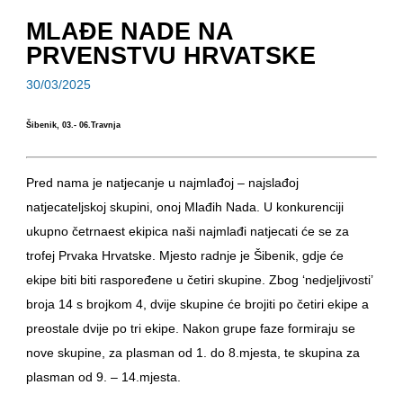
MLAĐE NADE NA
PRVENSTVU HRVATSKE
30/03/2025
Šibenik, 03.- 06.Travnja
Pred nama je natjecanje u najmlađoj – najslađoj
natjecateljskoj skupini, onoj Mlađih Nada. U konkurenciji
ukupno četrnaest ekipica naši najmlađi natjecati će se za
trofej Prvaka Hrvatske. Mjesto radnje je Šibenik, gdje će
ekipe biti biti raspoređene u četiri skupine. Zbog ‘nedjeljivosti’
broja 14 s brojkom 4, dvije skupine će brojiti po četiri ekipe a
preostale dvije po tri ekipe. Nakon grupe faze formiraju se
nove skupine, za plasman od 1. do 8.mjesta, te skupina za
plasman od 9. – 14.mjesta.