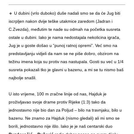
🔹 U dubini (vrlo duboko) duše nadali smo se da će Jug biti
iscrpljen nakon dvije teške utakmice zaredom (Jadran i
C.Zvezda), međutim te nade su odmah na početka susreta
ostale u dubini. Iako je nama nedostajala nekolicina igrača,
Jug je u goste došao u “punoj ratnoj opremi”. Već smo na
predstavljanju vidjeli da nam se ne piše dobro, obzirom na
težinu imena koja su protiv nas nastupala. Gosti su već u 1/4
susreta pokazali tko je glavni u bazenu, a mi se tu nismo baš
najbolje snašli.
U isto vrijeme, 100 m zračne linije od nas, Hajduk je
proživljavao svoje drame protiv Rijeke (1:3) tako da
jednostavno nije bio dan za Poljud – bilo na travnjaku, bilo u
bazenu. Ne znamo za Hajduk (nismo gledali) ali mi smo se
borili, jednostavno nije išlo. Iako je je naš centarski duo