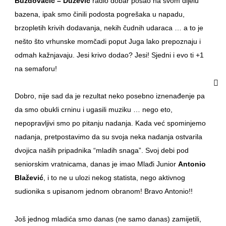
Buzdovačić – Dužević
radio dobar posao na svom dijelu
bazena, ipak smo činili podosta pogrešaka u napadu,
brzopletih krivih dodavanja, nekih čudnih udaraca … a to je
nešto što vrhunske momčadi poput Juga lako prepoznaju i
odmah kažnjavaju. Jesi krivo dodao? Jesi! Sjedni i evo ti +1
na semaforu!
Dobro, nije sad da je rezultat neko posebno iznenađenje pa
da smo obukli crninu i ugasili muziku … nego eto,
nepopravljivi smo po pitanju nadanja. Kada već spominjemo
nadanja, pretpostavimo da su svoja neka nadanja ostvarila
dvojica naših pripadnika “mladih snaga”. Svoj debi pod
seniorskim vratnicama, danas je imao Mlađi Junior
Antonio
Blažević
, i to ne u ulozi nekog statista, nego aktivnog
sudionika s upisanom jednom obranom! Bravo Antonio!!
Još jednog mladića smo danas (ne samo danas) zamijetili,