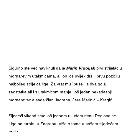
Sigurno ste već naviknuli da je
Marin Vrdoljak
prvi strijelac u
mornarevim utakmicama, ali on još uvijek drži i prvu poziciju
najboljeg strijelca lige. Za vrat mu “puše”, s dva gola
zaostatka ali i s utakmicom manje, još jedan nekadašnji
mornarevac a sada član Jadrana, Jere Marinić – Kragić.
Sljedeći vikend smo još jednom u ludom ritmu Regionalne
Lige na turniru u Zagrebu. Više o tome u našem sljedećem
broju.