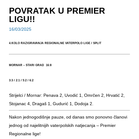
POVRATAK U PREMIER
LIGU!!
16/03/2025
4.KOLO RAZIGRAVANJA REGIONALNE VATERPOLO LIGE / SPLIT
MORNAR – STARI GRAD 16:8
3:3 / 2:1 / 5:2 / 6:2
Strijelci / Mornar: Penava 2, Uvodić 1, Omrčen 2, Hrvatić 2,
Stojanac 4, Dragaš 1, Gudurić 1, Dodoja 2.
Nakon jednogodišnje pauze, od danas smo ponovno članovi
jednog od najelitnijih vaterpolskih natjecanja – Premier
Regionalne lige!