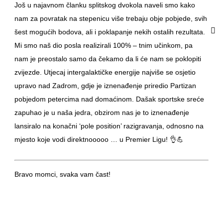
Još u najavnom članku splitskog dvokola naveli smo kako
nam za povratak na stepenicu više trebaju obje pobjede, svih
šest mogućih bodova, ali i poklapanje nekih ostalih rezultata.
Mi smo naš dio posla realizirali 100% – tnim učinkom, pa
nam je preostalo samo da čekamo da li će nam se poklopiti
zvijezde. Utjecaj intergalaktičke energije najviše se osjetio
upravo nad Zadrom, gdje je iznenađenje priredio Partizan
pobjedom petercima nad domaćinom. Dašak sportske sreće
zapuhao je u naša jedra, obzirom nas je to iznenađenje
lansiralo na konačni ‘pole position’ razigravanja, odnosno na
mjesto koje vodi direktnooooo … u Premier Ligu! 👌💪
Bravo momci, svaka vam čast!