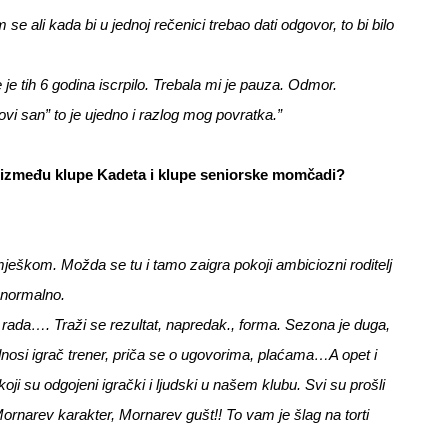
 ali kada bi u jednoj rečenici trebao dati odgovor, to bi bilo
e tih 6 godina iscrpilo. Trebala mi je pauza. Odmor.
ovi san” to je ujedno i razlog mog povratka.”
u između klupe Kadeta i klupe seniorske momčadi?
ješkom. Možda se tu i tamo zaigra pokoji ambiciozni roditelj
o normalno.
, rada…. Traži se rezultat, napredak., forma. Sezona je duga,
dnosi igrač trener, priča se o ugovorima, plaćama…A opet i
ji su odgojeni igrački i ljudski u našem klubu. Svi su prošli
rnarev karakter, Mornarev gušt!! To vam je šlag na torti