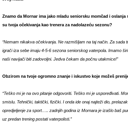
Znamo da Mornar ima jako mladu seniorsku momčad i oslanja s
su tvoja očekivanja kao trenera za nadolazeću sezonu?
“Nemam nikakva očekivanja. Ne razmišljam na taj način. Za sada tre
igrači iza sebe imaju 4-5-6 sezona seniorskog vaterpola. Imamo širin
naši navijači biti zadovoljni. Jedva čekam da počnu utakmice!”
Obzirom na tvoje ogromno znanje i iskustvo koje možeš prenije
“Teško mi je na ovo pitanje odgovoriti. Teško mi je uspoređivati. M
smislu. Tehnički, taktički, fizički. I onda ide onaj najteži dio, prelaza
opredjeljenje za sport….. zadnjih godina iz Mornara je izašlo baš p
uz predan trening postati vaterpolisti.”