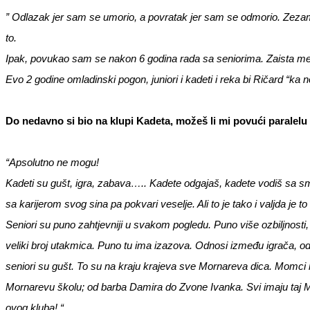
” Odlazak jer sam se umorio, a povratak jer sam se odmorio. Zezam se
to.
Ipak, povukao sam se nakon 6 godina rada sa seniorima. Zaista me j
Evo 2 godine omladinski pogon, juniori i kadeti i reka bi Ričard “ka n
Do nedavno si bio na klupi Kadeta, možeš li mi povući paralel
“Apsolutno ne mogu!
Kadeti su gušt, igra, zabava….. Kadete odgajaš, kadete vodiš sa sm
sa karijerom svog sina pa pokvari veselje. Ali to je tako i valjda je t
Seniori su puno zahtjevniji u svakom pogledu. Puno više ozbiljnosti
veliki broj utakmica. Puno tu ima izazova. Odnosi između igrača, o
seniori su gušt. To su na kraju krajeva sve Mornareva dica. Momci ko
Mornarevu školu; od barba Damira do Zvone Ivanka. Svi imaju taj Mo
ovog kluba! “