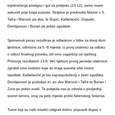
izjednačenja postigao i gol za pobjedu (13:12), samo osam
sekundi prije kraja susreta. Strijelce je predvodio Mamić s 3,
Tafra i Marović po dva, te Rupić, Kaštelančić, Gojsalić,
Domljanović i Bućan po jedan zgoditak.
Spomenuti poraz rezultirao je odlaskom u bitke za donji dom
ljestvice, odnosno za 5.-8.mjesta. U prvoj utakmici za odluku
o odluci finalnog poretka, bili smo uspješniji od riječkog
Primorja rezultatom 13:8. Već tijekom prvog perioda utakmice
zgrabili smo vodstvo koje do kraja susreta više nismo
ispuštali. Kaštelančić je bio najraspoloženiji s četiri zgoditka,
Domljanović je pridodao tri, po dva Marović i Tafra te Bućan i
Zore po jedan svaki. Ta pobjeda nas je odvela u posljednji
susret turnira, onaj za peto mjesto protiv šibenskog Solarisa.
Turnir koji su naši mladići odigrali dobro, popravili dojam s