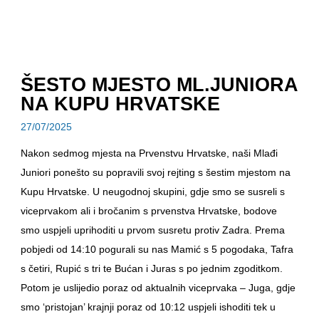
ŠESTO MJESTO ML.JUNIORA
NA KUPU HRVATSKE
27/07/2025
Nakon sedmog mjesta na Prvenstvu Hrvatske, naši Mlađi
Juniori ponešto su popravili svoj rejting s šestim mjestom na
Kupu Hrvatske. U neugodnoj skupini, gdje smo se susreli s
viceprvakom ali i bročanim s prvenstva Hrvatske, bodove
smo uspjeli uprihoditi u prvom susretu protiv Zadra. Prema
pobjedi od 14:10 pogurali su nas Mamić s 5 pogodaka, Tafra
s četiri, Rupić s tri te Bućan i Juras s po jednim zgoditkom.
Potom je uslijedio poraz od aktualnih viceprvaka – Juga, gdje
smo ‘pristojan’ krajnji poraz od 10:12 uspjeli ishoditi tek u