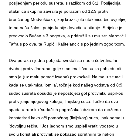
posljednjem periodu susreta, s razlikom od 6:1. Posljednja
utakmica skupine završila je porazom od 12:9 protiv
brončanog Medveščaka, koji kroz cijelu utakmicu bio uvjerljiv,
te na našu žalost pobjedu nije dovodio u pitanje. Strijelce je
predvodio Bućan s 3 pogotka, a pridružili su mu se: Marović i
Tafra s po dva, te Rupić i Kaštelančić s po jednim zgoditkom.
Dva poraza i jedna pobjeda svrstali su nas u četvrtfinalni
dvoboj protiv Jadrana, gdje smo imali šansu za pobjedu ali
smo je (uz malu pomoć izvana) prokockali. Naime u situaciji
kada se utakmica ‘lomila’, točnije kod našeg vodstva od 8:9,
sudac susreta dosudio je nepostojeći gol protivniku usprkos
protivljenju njegovog kolege, linijskog suca. Teško da ovo
spada u rubriku ‘sudačkih pogrešaka’ obzirom da možemo
konstatirati kako oči pomoćnog (linijskog) suca, ipak nemaju
‘dovoljnu težinu’! Još jednom smo uspjeli vratiti vodstvo u
svoju korist ali protivnik se pokazao spretnijim te nakon