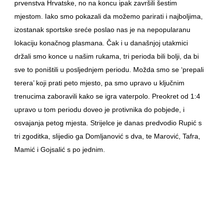
prvenstva Hrvatske, no na koncu ipak završili šestim
mjestom. Iako smo pokazali da možemo parirati i najboljima,
izostanak sportske sreće poslao nas je na nepopularanu
lokaciju konačnog plasmana. Čak i u današnjoj utakmici
držali smo konce u našim rukama, tri perioda bili bolji, da bi
sve to poništili u posljednjem periodu. Možda smo se ‘prepali
terera’ koji prati peto mjesto, pa smo upravo u ključnim
trenucima zaboravili kako se igra vaterpolo. Preokret od 1:4
upravo u tom periodu doveo je protivnika do pobjede, i
osvajanja petog mjesta. Strijelce je danas predvodio Rupić s
tri zgoditka, slijedio ga Domljanović s dva, te Marović, Tafra,
Mamić i Gojsalić s po jednim.