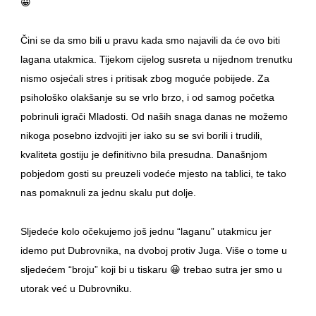
😀
Čini se da smo bili u pravu kada smo najavili da će ovo biti
lagana utakmica. Tijekom cijelog susreta u nijednom trenutku
nismo osjećali stres i pritisak zbog moguće pobijede. Za
psihološko olakšanje su se vrlo brzo, i od samog početka
pobrinuli igrači Mladosti. Od naših snaga danas ne možemo
nikoga posebno izdvojiti jer iako su se svi borili i trudili,
kvaliteta gostiju je definitivno bila presudna. Današnjom
pobjedom gosti su preuzeli vodeće mjesto na tablici, te tako
nas pomaknuli za jednu skalu put dolje.
Sljedeće kolo očekujemo još jednu “laganu” utakmicu jer
idemo put Dubrovnika, na dvoboj protiv Juga. Više o tome u
sljedećem “broju” koji bi u tiskaru 😀 trebao sutra jer smo u
utorak već u Dubrovniku.