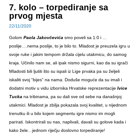
7. kolo – torpediranje sa
prvog mjesta
22/11/2020
Golom
Paola Jakovčevića
smo poveli sa 1:0 i …
poslije….nema poslije, to je bilo to. Mladost je preuzela igru u
svoje ruke i jakim tempom držala cijelu utakmicu, do samog
kraja. Učinilo nam se, ali ipak nismo sigurni, kao da su igrači
Mladosti bili ljutiti što su ispali iz Lige prvaka pa su željeli
iskaliti svoj “bijes” na nama. Doduše moguće da su imali i
dodatni motiv u vidu izbornika Hrvatske reprezentacije
Ivice
Tucka
na tribinama, pa su dali sve od sebe na današnjoj
utakmici. Mladost je zbilja pokazala svoj kvalitet, u nijednom
trenutku ili u bilo kojem segmentu igre nismo im mogli
parirati. Iskontrirali su nas, naplivali, davali su golove kada i
kako žele…jednom riječju doslovno torpediranje!