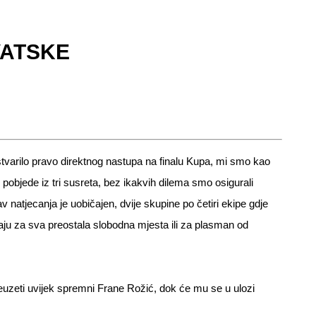
VATSKE
tvarilo pravo direktnog nastupa na finalu Kupa, mi smo kao
i pobjede iz tri susreta, bez ikakvih dilema smo osigurali
natjecanja je uobičajen, dvije skupine po četiri ekipe gdje
vaju za sva preostala slobodna mjesta ili za plasman od
euzeti uvijek spremni Frane Rožić, dok će mu se u ulozi