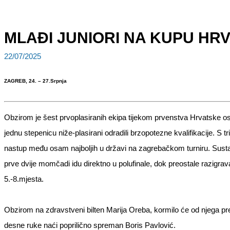
MLAĐI JUNIORI NA KUPU HR
22/07/2025
ZAGREB, 24. – 27.Srpnja
Obzirom je šest prvoplasiranih ekipa tijekom prvenstva Hrvatske os
jednu stepenicu niže-plasirani odradili brzopotezne kvalifikacije. S tr
nastup među osam najboljih u državi na zagrebačkom turniru. Sustav 
prve dvije momčadi idu direktno u polufinale, dok preostale razigra
5.-8.mjesta.
Obzirom na zdravstveni bilten Marija Oreba, kormilo će od njega pr
desne ruke naći poprilično spreman Boris Pavlović.