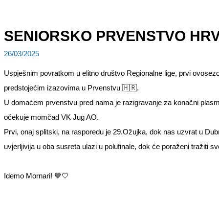
SENIORSKO PRVENSTVO HR
26/03/2025
Uspješnim povratkom u elitno društvo Regionalne lige, prvi ovosezons
predstojećim izazovima u Prvenstvu 🇭🇷.
U domaćem prvenstvu pred nama je razigravanje za konačni plasma
očekuje momčad VK Jug AO.
Prvi, onaj splitski, na rasporedu je 29.Ožujka, dok nas uzvrat u Du
uvjerljivija u oba susreta ulazi u polufinale, dok će poraženi tražit
Idemo Mornari! 💙🤍