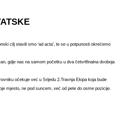
VATSKE
ki cilj stavili smo ‘ad acta’, te se u potpunosti okrećemo
n, gdje nas na samom početku u dva četvrtfinalna dvoboja
brovniku očekuje već u Srijedu 2.Travnja Ekipa koja bude
i svoje mjesto, ne pod suncem, već od pete do osme pozicije.