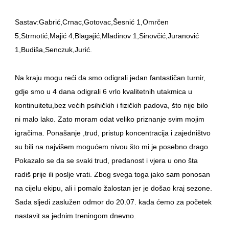
Sastav:Gabrić,Crnac,Gotovac,Šesnić 1,Omrčen
5,Strmotić,Majić 4,Blagajić,Mladinov 1,Sinovčić,Juranović
1,Budiša,Senczuk,Jurić.
Na kraju mogu reći da smo odigrali jedan fantastičan turnir,
gdje smo u 4 dana odigrali 6 vrlo kvalitetnih utakmica u
kontinuitetu,bez većih psihičkih i fizičkih padova, što nije bilo
ni malo lako. Zato moram odat veliko priznanje svim mojim
igračima. Ponašanje ,trud, pristup koncentracija i zajedništvo
su bili na najvišem mogućem nivou što mi je posebno drago.
Pokazalo se da se svaki trud, predanost i vjera u ono šta
radiš prije ili poslje vrati. Zbog svega toga jako sam ponosan
na cijelu ekipu, ali i pomalo žalostan jer je došao kraj sezone.
Sada sljedi zaslužen odmor do 20.07. kada ćemo za početek
nastavit sa jednim treningom dnevno.