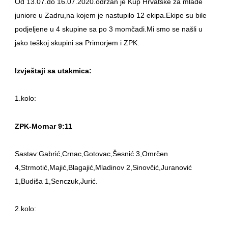
Od 13.07.do 16.07.2020.održan je Kup Hrvatske za mlađe
juniore u Zadru,na kojem je nastupilo 12 ekipa.Ekipe su bile
podjeljene u 4 skupine sa po 3 momčadi.Mi smo se našli u
jako teškoj skupini sa Primorjem i ZPK.
Izvještaji sa utakmica:
1.kolo:
ZPK-Mornar 9:11
Sastav:Gabrić,Crnac,Gotovac,Šesnić 3,Omrčen
4,Strmotić,Majić,Blagajić,Mladinov 2,Sinovčić,Juranović
1,Budiša 1,Senczuk,Jurić.
2.kolo: